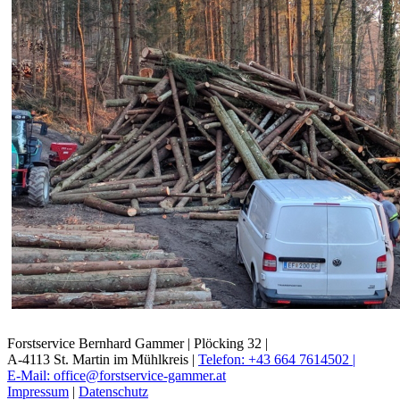
Forstservice Bernhard Gammer |
Plöcking 32 |
A-4113 St. Martin im Mühlkreis |
Telefon: +43 664 7614502 |
E-Mail: office@forstservice-gammer.at
Impressum
|
Datenschutz